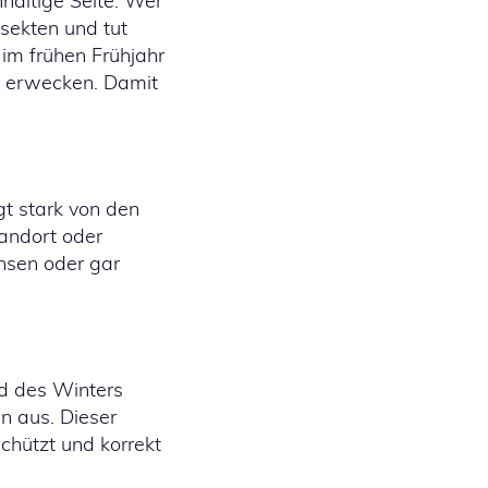
haltige Seite: Wer
nsekten und tut
im frühen Frühjahr
n erwecken. Damit
t stark von den
tandort oder
hsen oder gar
nd des Winters
en aus. Dieser
chützt und korrekt