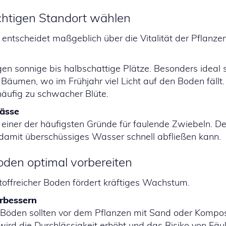
ichtigen Standort wählen
 entscheidet maßgeblich über die Vitalität der Pflanzen
en sonnige bis halbschattige Plätze. Besonders ideal s
äumen, wo im Frühjahr viel Licht auf den Boden fällt.
häufig zu schwacher Blüte.
nässe
einer der häufigsten Gründe für faulende Zwiebeln. Der
, damit überschüssiges Wasser schnell abfließen kann.
oden optimal vorbereiten
stoffreicher Boden fördert kräftiges Wachstum.
rbessern
Böden sollten vor dem Pflanzen mit Sand oder Kompos
rd die Durchlässigkeit erhöht und das Risiko von Fäuln