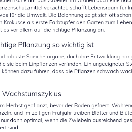
ichen Ruhe hat das Arbeiten im Grünen auch eine nach
nzenschutzmittel verzichtet, schafft Lebensraum für I
as für die Umwelt. Die Belohnung zeigt sich oft schon 
 Krokusse als erste Farbtupfer den Garten zum Lebe
 es vor allem auf die richtige Pflanzung an.
htige Pflanzung so wichtig ist
nd robuste Speicherorgane, doch ihre Entwicklung häng
ie sie beim Einpflanzen vorfinden. Ein ungeeigneter S
fe können dazu führen, dass die Pflanzen schwach wac
he Wachstumszyklus
m Herbst gepflanzt, bevor der Boden gefriert. Währe
zeln, und im zeitigen Frühjahr treiben Blätter und Blüt
rt nur dann optimal, wenn die Zwiebeln ausreichend ges
ert sind.