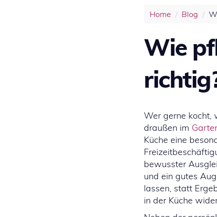
Home
Blog
Wi
Wie pf
richtig
Wer gerne kocht, 
draußen im
Garte
Küche eine besonde
Freizeitbeschäftig
bewusster Ausglei
und ein gutes Auge
lassen, statt Erg
in der Küche wider