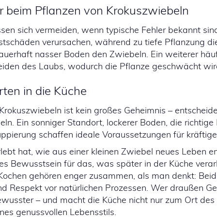
r beim Pflanzen von Krokuszwiebeln
ssen sich vermeiden, wenn typische Fehler bekannt sind
stschäden verursachen, während zu tiefe Pflanzung die
uerhaft nasser Boden den Zwiebeln. Ein weiterer häufi
eiden des Laubs, wodurch die Pflanze geschwächt wir
rten in die Küche
Krokuszwiebeln ist kein großes Geheimnis – entscheide
ln. Ein sonniger Standort, lockerer Boden, die richtige
uppierung schaffen ideale Voraussetzungen für kräftige
ebt hat, wie aus einer kleinen Zwiebel neues Leben en
es Bewusstsein für das, was später in der Küche verarb
Kochen gehören enger zusammen, als man denkt: Beid
und Respekt vor natürlichen Prozessen. Wer draußen Ge
ewusster – und macht die Küche nicht nur zum Ort des
nes genussvollen Lebensstils.