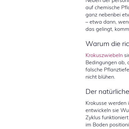
Neben der persönl
auf chemische Pfla
ganz nebenbei etw
– etwa dann, wenn
das gelingt, kommt
Warum die ric
Krokuszwiebeln
si
Bedingungen ab, d
falsche Pflanztie
nicht blühen.
Der natürlic
Krokusse werden i
entwickeln sie Wur
Zyklus funktionie
im Boden positioni