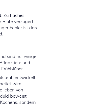
. Zu flaches
 Blüte verzögert.
ger Fehler ist das
d.
nd sind nur einige
 Pflanztiefe und
 Frühblüher.
tsteht, entwickelt
eitet wird.
e leben von
duld beweist,
 Kochens, sondern